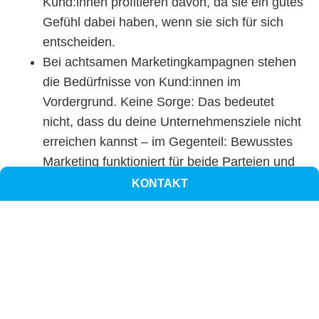
Kund:innen profitieren davon, da sie ein gutes
Gefühl dabei haben, wenn sie sich für sich
entscheiden.
Bei achtsamen Marketingkampagnen stehen
die Bedürfnisse von Kund:innen im
Vordergrund. Keine Sorge: Das bedeutet
nicht, dass du deine Unternehmensziele nicht
erreichen kannst – im Gegenteil: Bewusstes
Marketing funktioniert für beide Parteien und
stärkt die Kundenbindung und erhöht somit
KONTAKT
auch den Umsatz.
Wie Mindful Marketing zusätzlich deine
Kreativität fördert
Achtsamkeit hilft dir, den Purpose, den tieferen