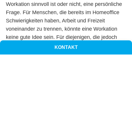
Workation sinnvoll ist oder nicht, eine persönliche
Frage. Für Menschen, die bereits im Homeoffice
Schwierigkeiten haben, Arbeit und Freizeit
voneinander zu trennen, könnte eine Workation
keine gute Idee sein. Für diejenigen, die jedoch
das Konzept des Work-Life-Blendings schätzen,
KONTAKT
kann der Arbeitsurlaub eine Möglichkeit sein, das
Nützliche mit dem Angenehmen zu verbinden.
Im Zweifelsfall ist es immer ratsam, einen kurzen
Testlauf zu machen, um herauszufinden, ob eine
Workation für einen selbst und die Arbeit geeignet
ist. In diesem Sinne: Schönen Urlaub!